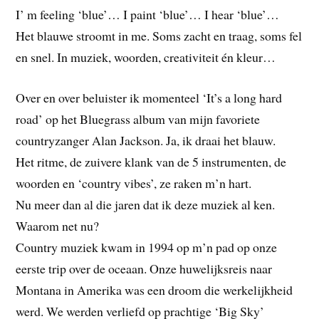
I’ m feeling ‘blue’… I paint ‘blue’… I hear ‘blue’…
Het blauwe stroomt in me. Soms zacht en traag, soms fel
en snel. In muziek, woorden, creativiteit én kleur…
Over en over beluister ik momenteel ‘It’s a long hard
road’ op het Bluegrass album van mijn favoriete
countryzanger Alan Jackson. Ja, ik draai het blauw.
Het ritme, de zuivere klank van de 5 instrumenten, de
woorden en ‘country vibes’, ze raken m’n hart.
Nu meer dan al die jaren dat ik deze muziek al ken.
Waarom net nu?
Country muziek kwam in 1994 op m’n pad op onze
eerste trip over de oceaan. Onze huwelijksreis naar
Montana in Amerika was een droom die werkelijkheid
werd. We werden verliefd op prachtige ‘Big Sky’