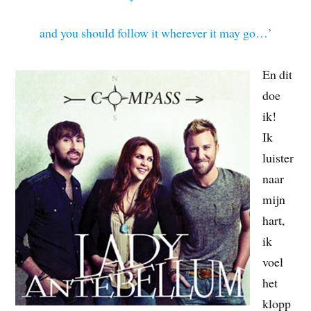
and you should follow it wherever it may go…’
En dit
doe
ik!
Ik
luister
naar
mijn
hart,
ik
voel
het
klopp