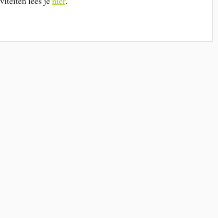
iteiten lees je
hier
.