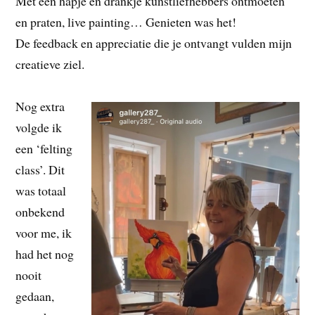
Met een hapje en drankje kunstliefhebbers ontmoeten
en praten, live painting… Genieten was het!
De feedback en appreciatie die je ontvangt vulden mijn
creatieve ziel.
Nog extra
volgde ik
een ‘felting
class’. Dit
was totaal
onbekend
voor me, ik
had het nog
nooit
gedaan,