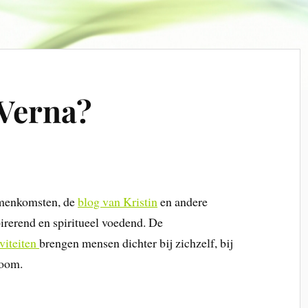
 Verna?
menkomsten, de
blog van Kristin
en andere
spirerend en spiritueel voedend. De
iviteiten
brengen mensen dichter bij zichzelf, bij
room.