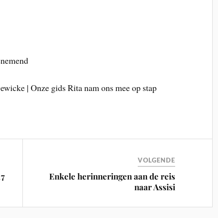
benemend
Dewicke | Onze gids Rita nam ons mee op stap
VOLGENDE
17
Enkele herinneringen aan de reis
naar Assisi