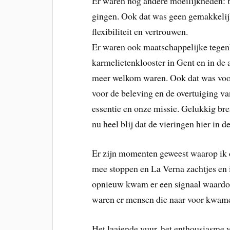
Er waren nog andere moeilijkheden: b
gingen. Ook dat was geen gemakkelijk
flexibiliteit en vertrouwen.
Er waren ook maatschappelijke tegenka
karmelietenklooster in Gent en in de
meer welkom waren. Ook dat was voor 
voor de beleving en de overtuiging va
essentie en onze missie. Gelukkig br
nu heel blij dat de vieringen hier in
Er zijn momenten geweest waarop ik da
mee stoppen en La Verna zachtjes en 
opnieuw kwam er een signaal waardo
waren er mensen die naar voor kwamen
Het laaiende vuur, het enthousiasme v