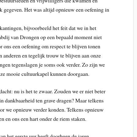
estuursleden en vrijwilligers die kwamen en
 gegeven. Het was altijd opnieuw een oefening in
ntingen, bijvoorbeeld het feit dat we in het
 abdij van Drongen op een bepaald moment niet
ons een oefening om respect te blijven tonen
n anderen en tegelijk trouw te blijven aan onze
engen tegenslagen je soms ook verder. Zo zijn we
 deze mooie cultuurkapel kunnen doorgaan.
cht: nu is het te zwaar. Zouden we er niet beter
in dankbaarheid ten grave dragen? Maar telkens
or we opnieuw verder konden. Telkens opnieuw
 en ons een hart onder de riem staken.
an het eerste uur heeft doorheen de jaren