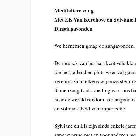
Meditatieve zang
Met Els Van Kerchove en Sylviane 
Dinsdagavonden
We hernemen graag de zangavonden, o
De muziek van het hart kent vele kleu
toe herstellend en plots weer vol gave
verenigt zich telkens wij onze stemm
Samenzang is als voeding voor ons har
naar de wereld rondom, verlangend n
en volmaaktheid van imperfectie.
Sylviane en Els zijn sinds enkele jar
zangervaring met en voor anderen, ver