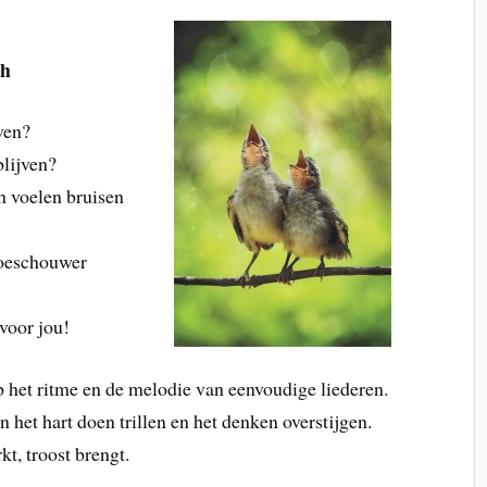
ch
jven?
blijven?
ch voelen bruisen
 toeschouwer
voor jou!
het ritme en de melodie van eenvoudige liederen.
het hart doen trillen en het denken overstijgen.
t, troost brengt.