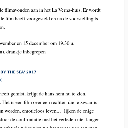
e filmavonden aan in het La Verna-huis. Er wordt
e film heeft voorgesteld en na de voorstelling is
en.
november en 15 december om 19.30 u.
den), drankje inbegrepen
BY THE SEA’ 2017
K
heeft gemist, krijgt de kans hem nu te zien.
Het is een film over een realiteit die te zwaar is
 worden, emotieloos leven,… lijken de enige
door de confrontatie met het verleden niet langer
n subtiele wijze zien we het proces van een man