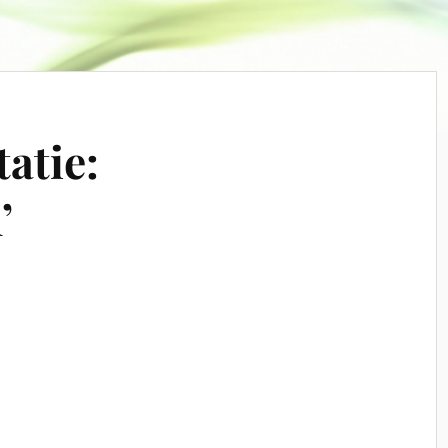
atie:
’