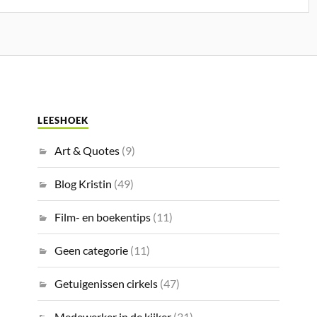
LEESHOEK
Art & Quotes
(9)
Blog Kristin
(49)
Film- en boekentips
(11)
Geen categorie
(11)
Getuigenissen cirkels
(47)
Medewerker in de kijker
(31)