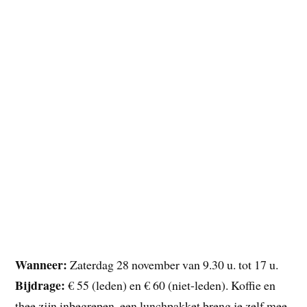
Wanneer:
Zaterdag 28 november van 9.30 u. tot 17 u.
Bijdrage:
€ 55 (leden) en € 60 (niet-leden). Koffie en
thee zijn inbegrepen, een lunchpakket breng je zelf mee.