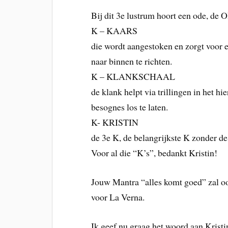
Bij dit 3e lustrum hoort een ode, de 
K – KAARS
die wordt aangestoken en zorgt voor 
naar binnen te richten.
K – KLANKSCHAAL
de klank helpt via trillingen in het h
besognes los te laten.
K- KRISTIN
de 3e K, de belangrijkste K zonder de
Voor al die “K’s”, bedankt Kristin!
Jouw Mantra “alles komt goed” zal oo
voor La Verna.
Ik geef nu graag het woord aan Krist