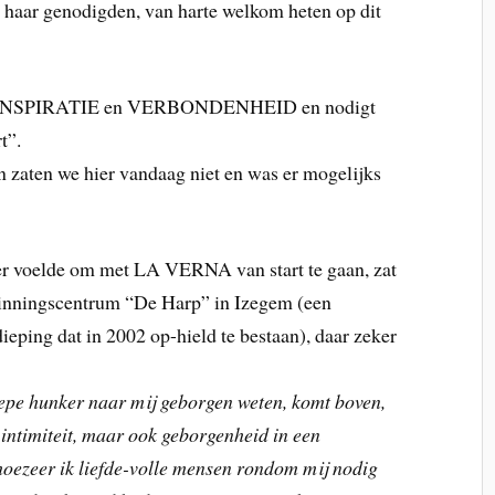
n haar genodigden, van harte welkom heten op dit
, INSPIRATIE en VERBONDENHEID en nodigt
t”.
in zaten we hier vandaag niet en was er mogelijks
ker voelde om met LA VERNA van start te gaan, zat
ezinningscentrum “De Harp” in Izegem (een
eping dat in 2002 op-hield te bestaan), daar zeker
epe hunker naar mij geborgen weten, komt boven,
 intimiteit, maar ook geborgenheid in een
oezeer ik liefde-volle mensen rondom mij nodig