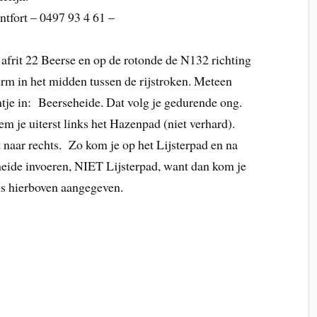
tfort – 0497 93 4 61 –
frit 22 Beerse en op de rotonde de N132 richting
berm in het midden tussen de rijstroken. Meteen
antje in: Beerseheide. Dat volg je gedurende ong.
em je uiterst links het Hazenpad (niet verhard).
 naar rechts. Zo kom je op het Lijsterpad en na
eide invoeren, NIET Lijsterpad, want dan kom je
ls hierboven aangegeven.