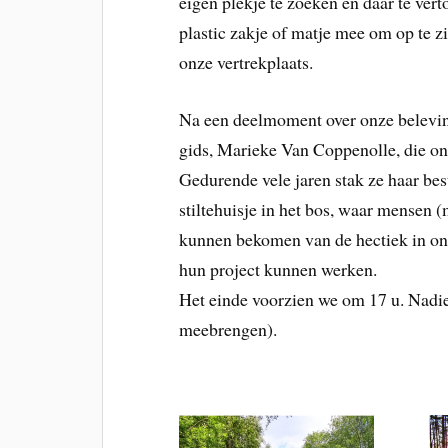
eigen plekje te zoeken en daar te vert
plastic zakje of matje mee om op te z
onze vertrekplaats.
Na een deelmoment over onze beleving
gids, Marieke Van Coppenolle, die ons
Gedurende vele jaren stak ze haar be
stiltehuisje in het bos, waar mensen 
kunnen bekomen van de hectiek in onz
hun project kunnen werken.
Het einde voorzien we om 17 u. Nadie
meebrengen).