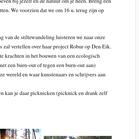
oeven bij jezelf en de natuur om je heen. Breng een
itten. We voorzien dat we om 16 u. terug zijn op
 van de stiltewandeling luisteren we naar onze
 zal vertellen over haar project Robur op Den Eik.
ste krachten in het bouwen van een ecologisch
(met een burn-out of tegen een burn-out aan)
e wereld en waar kunstenaars en schrijvers aan
n kan je daar picknicken (picknick en drank zelf