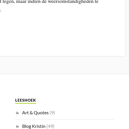
et tegen, maar indien de weersomstandigheden te
.
LEESHOEK
Art & Quotes
(9)
Blog Kristin
(49)