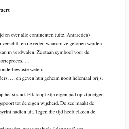
vaert
jd en over alle continenten (uitz. Antarctica)
m verschilt en de reden waarom ze gelopen werden
 kan in verdwalen. Ze staan symbool voor de
oorteproces, …
s onderbewuste weten.
nders, … en geven hun geheim nooit helemaal prijs.
 het strand. Elk loopt zijn eigen pad op zijn eigen
spoort tot de eigen wijsheid. De zee maakt de
byrint nadien uit. Tegen die tijd heeft elkeen de
ard worden, maar voelt als ‘kloppend’ aan.