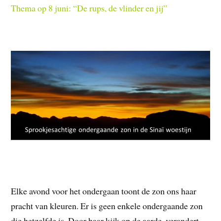
Thema op 8 juni: “De rups, de vlinder en jij”
Elke avond voor het ondergaan toont de zon ons haar
pracht van kleuren. Er is geen enkele ondergaande zon
die hetzelfde is. Door haar kijk op de aarde, verandert