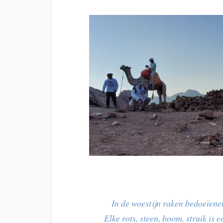
In de woestijn raken bedoeïene
Elke rots, steen, boom, struik is 