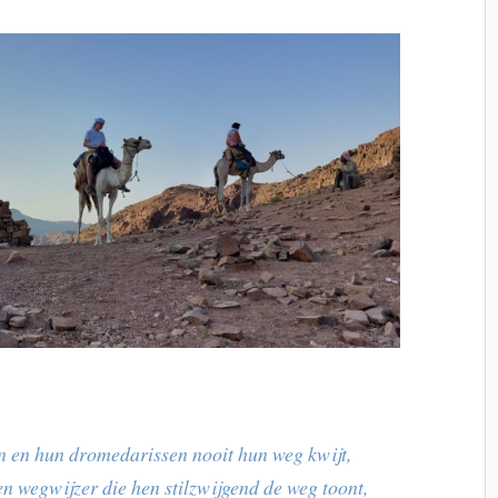
n en hun dromedarissen nooit hun weg kwijt,
een wegwijzer die hen stilzwijgend de weg toont,