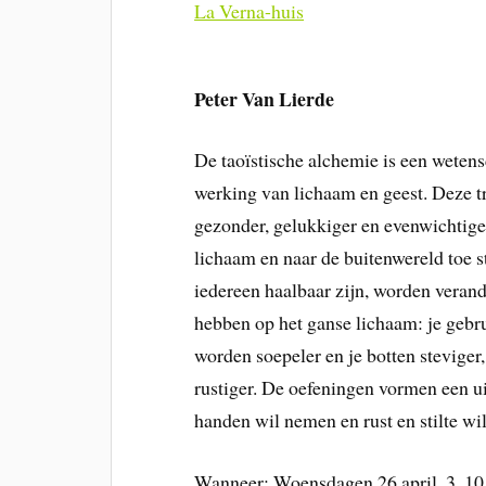
La Verna-huis
Peter Van Lierde
De taoïstische alchemie is een weten
werking van lichaam en geest. Deze t
gezonder, gelukkiger en evenwichtige
lichaam en naar de buitenwereld toe s
iedereen haalbaar zijn, worden veran
hebben op het ganse lichaam: je gebru
worden soepeler en je botten stevige
rustiger. De oefeningen vormen een ui
handen wil nemen en rust en stilte wi
Wanneer
: Woensdagen 26 april, 3, 10,