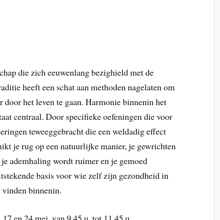
schap die zich eeuwenlang bezighield met de
raditie heeft een schat aan methoden nagelaten om
r door het leven te gaan. Harmonie binnenin het
taat centraal. Door specifieke oefeningen die voor
deringen teweeggebracht die een weldadig effect
ikt je rug op een natuurlijke manier, je gewrichten
r, je ademhaling wordt ruimer en je gemoed
tstekende basis voor wie zelf zijn gezondheid in
l vinden binnenin.
 17 en 24 mei, van 9.45 u. tot 11.45 u.