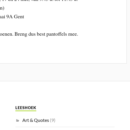
en)
kaai 9A Gent
hoenen. Breng dus best pantoffels mee.
LEESHOEK
Art & Quotes
(9)