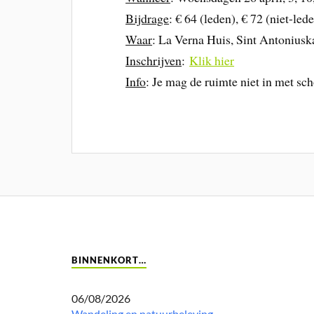
Bijdrage
: € 64 (leden), € 72 (niet-led
Waar
: La Verna Huis, Sint Antonius
Inschrijven
:
Klik hier
Info
: Je mag de ruimte niet in met sc
BINNENKORT…
06/08/2026
Wandeling en natuurbeleving